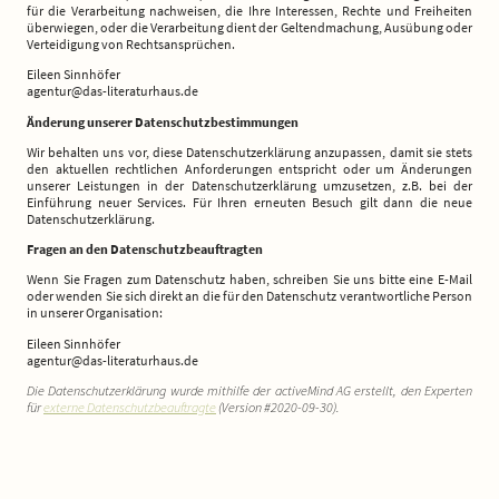
für die Verarbeitung nachweisen, die Ihre Interessen, Rechte und Freiheiten
überwiegen, oder die Verarbeitung dient der Geltendmachung, Ausübung oder
Verteidigung von Rechtsansprüchen.
Eileen Sinnhöfer
agentur@das-literaturhaus.de
Änderung unserer Datenschutzbestimmungen
Wir behalten uns vor, diese Datenschutzerklärung anzupassen, damit sie stets
den aktuellen rechtlichen Anforderungen entspricht oder um Änderungen
unserer Leistungen in der Datenschutzerklärung umzusetzen, z.B. bei der
Einführung neuer Services. Für Ihren erneuten Besuch gilt dann die neue
Datenschutzerklärung.
Fragen an den Datenschutzbeauftragten
Wenn Sie Fragen zum Datenschutz haben, schreiben Sie uns bitte eine E-Mail
oder wenden Sie sich direkt an die für den Datenschutz verantwortliche Person
in unserer Organisation:
Eileen Sinnhöfer
agentur@das-literaturhaus.de
Die Datenschutzerklärung wurde mithilfe der activeMind AG erstellt, den Experten
für
externe Datenschutzbeauftragte
(Version #2020-09-30).