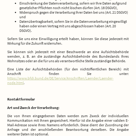
Einschränkung der Datenverarbeitung, sofern wir Ihre Daten aufgrund
gesetzlicher Pflichten noch nicht löschen dürfen (Art. 18 DSGVO),
Widerspruch gegen die Verarbeitung Ihrer Daten bei uns (Art. 21 DSGVO)
und
Datenübertragbarkeit, sofern Sie in die Datenverarbeitung eingewilligt
haben oder einen Vertrag mit uns abgeschlossen haben (Art. 20
DSGVO).
Sofern Sie uns eine Einwilligung erteilt haben, können Sie diese jederzeit mit
Wirkung für die Zukunft widerrufen.
Sie können sich jederzeit mit einer Beschwerde an eine Aufsichtsbehörde
wenden, z. B. an die zuständige Aufsichtsbehörde des Bundeslands Ihres
Wohnsitzes oder an die für uns als verantwortliche Stelle zuständige Behörde.
Eine Liste der Aufsichtsbehörden (für den nichtöffentlichen Bereich) mit
Anschrift finden Sie unter:
https://www.bfdi.bund.de/DE/Service/Anschriften/Laender/Laender-
node.html
.
Kontaktformular
Art und Zweck der Verarbeitung:
Die von Ihnen eingegebenen Daten werden zum Zweck der individuellen
Kommunikation mit Ihnen gespeichert. Hierfür ist die Angabe einer validen E-
Mail-Adresse sowie Ihres Namens erforderlich. Diese dient der Zuordnung der
Anfrage und der anschließenden Beantwortung derselben. Die Angabe
weiterer Daten ist optional.