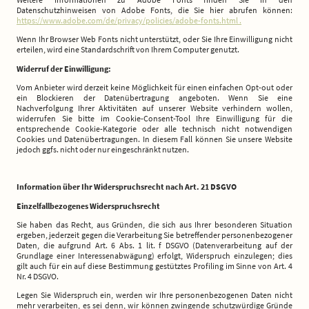
Datenschutzhinweisen von Adobe Fonts, die Sie hier abrufen können:
https://www.adobe.com/de/privacy/policies/adobe-fonts.html
.
Wenn Ihr Browser Web Fonts nicht unterstützt, oder Sie Ihre Einwilligung nicht
erteilen, wird eine Standardschrift von Ihrem Computer genutzt.
Widerruf der Einwilligung:
Vom Anbieter wird derzeit keine Möglichkeit für einen einfachen Opt-out oder
ein Blockieren der Datenübertragung angeboten. Wenn Sie eine
Nachverfolgung Ihrer Aktivitäten auf unserer Website verhindern wollen,
widerrufen Sie bitte im Cookie-Consent-Tool Ihre Einwilligung für die
entsprechende Cookie-Kategorie oder alle technisch nicht notwendigen
Cookies und Datenübertragungen. In diesem Fall können Sie unsere Website
jedoch ggfs. nicht oder nur eingeschränkt nutzen.
Information über Ihr Widerspruchsrecht nach Art. 21 DSGVO
Einzelfallbezogenes Widerspruchsrecht
Sie haben das Recht, aus Gründen, die sich aus Ihrer besonderen Situation
ergeben, jederzeit gegen die Verarbeitung Sie betreffender personenbezogener
Daten, die aufgrund Art. 6 Abs. 1 lit. f DSGVO (Datenverarbeitung auf der
Grundlage einer Interessenabwägung) erfolgt, Widerspruch einzulegen; dies
gilt auch für ein auf diese Bestimmung gestütztes Profiling im Sinne von Art. 4
Nr. 4 DSGVO.
Legen Sie Widerspruch ein, werden wir Ihre personenbezogenen Daten nicht
mehr verarbeiten, es sei denn, wir können zwingende schutzwürdige Gründe