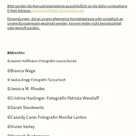
Bitte senden Sie Manuskriptangebote ausschließlich an die dafür vorgesehene
E-Mail-Adresse:
manuskript@das-literaturhaus.de
Einsendungen, die an unsere allgemeine Kontaktadresse oder postalisch an
unsere Büroadressen geschickt werden, können leider nicht berücksichtigt
oder geprüft werden.
Bildrechte:
©Jasmin Hoffmann: Fotografin Leona Dunke
©Bianca Wege
© Saskia Zingg: Fotografin Tunya Koch
©Jessica M. Rhodes
©Cristina Haslinger: Fotografin Patrizia Wenzlaff
©Sarah Stankewitz
©Cassidy Cane: Fotografin Monika Lantos
©Vivien Verley
©Hannah Rustemeyer