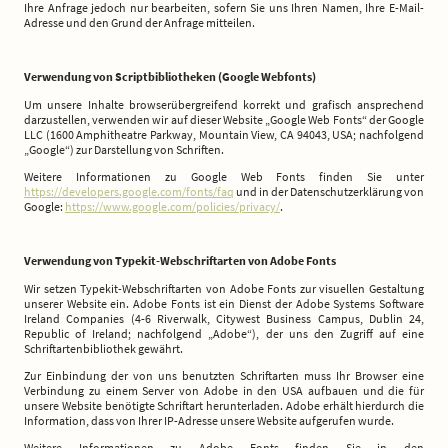
Ihre Anfrage jedoch nur bearbeiten, sofern Sie uns Ihren Namen, Ihre E-Mail-
Adresse und den Grund der Anfrage mitteilen.
Verwendung von Scriptbibliotheken (Google Webfonts)
Um unsere Inhalte browserübergreifend korrekt und grafisch ansprechend
darzustellen, verwenden wir auf dieser Website „Google Web Fonts“ der Google
LLC (1600 Amphitheatre Parkway, Mountain View, CA 94043, USA; nachfolgend
„Google“) zur Darstellung von Schriften.
Weitere Informationen zu Google Web Fonts finden Sie unter
https://developers.google.com/fonts/faq
und in der Datenschutzerklärung von
Google:
https://www.google.com/policies/privacy/
.
Verwendung von Typekit-Webschriftarten von Adobe Fonts
Wir setzen Typekit-Webschriftarten von Adobe Fonts zur visuellen Gestaltung
unserer Website ein. Adobe Fonts ist ein Dienst der Adobe Systems Software
Ireland Companies (4-6 Riverwalk, Citywest Business Campus, Dublin 24,
Republic of Ireland; nachfolgend „Adobe“), der uns den Zugriff auf eine
Schriftartenbibliothek gewährt.
Zur Einbindung der von uns benutzten Schriftarten muss Ihr Browser eine
Verbindung zu einem Server von Adobe in den USA aufbauen und die für
unsere Website benötigte Schriftart herunterladen. Adobe erhält hierdurch die
Information, dass von Ihrer IP-Adresse unsere Website aufgerufen wurde.
Weitere Informationen zu Adobe Fonts finden Sie in den